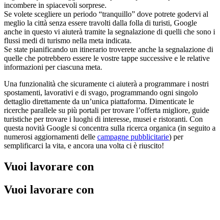
incombere in spiacevoli sorprese.
Se volete scegliere un periodo “tranquillo” dove potrete godervi al
meglio la città senza essere travolti dalla folla di turisti, Google
anche in questo vi aiuterà tramite la segnalazione di quelli che sono i
flussi medi di turismo nella meta indicata.
Se state pianificando un itinerario troverete anche la segnalazione di
quelle che potrebbero essere le vostre tappe successive e le relative
informazioni per ciascuna meta.
Una funzionalità che sicuramente ci aiuterà a programmare i nostri
spostamenti, lavorativi e di svago, programmando ogni singolo
dettaglio direttamente da un’unica piattaforma. Dimenticate le
ricerche parallele su più portali per trovare l’offerta migliore, guide
turistiche per trovare i luoghi di interesse, musei e ristoranti. Con
questa novità Google si concentra sulla ricerca organica (in seguito a
numerosi aggiornamenti delle
campagne pubblicitarie
) per
semplificarci la vita, e ancora una volta ci è riuscito!
Vuoi lavorare con
noi
Vuoi lavorare con
noi ?
Scopri le nostre