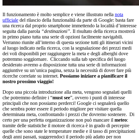
Il funzionamento è molto semplice e viene illustrato nella
nota
ufficiale
del rilascio della funzionalità da parte di Google: basta fare
una ricerca dal proprio smartphone immettendo la località d’interesse
seguita dalla parola
“destinazioni”.
Il risultato della ricerca mostrerà
in primo piano tutta una serie di opzioni facilmente navigabili.
Verranno riunite all’interno di questa sezione tutti gli itinerari vicini
al luogo indicato nella ricerca, con la segnalazione dei prezzi medi
dei voli disponibili per raggiungere la meta e degli alberghi dove
potremmo soggiornare. Cliccando sulla tab specifica del luogo
desiderato avremo a disposizione tutta una serie di informazioni
aggiuntive su un’unica pagina, senza la necessità di dover fare più
ricerche correlate su internet.
Possiamo iniziare a pianificare il
nostro prossimo viaggio!
Dopo una piccola introduzione alla meta, vengono segnalati quelli
che potremmo definire i “
must see
”, ovvero i punti di interesse
principali che non possiamo perderci! Google ci segnalerà quello
che sembra poter essere il periodo migliore per visitare quella
determinata meta, confrontando i prezzi che dovremo sostenere. Di
certo per una perfetta organizzazione non può mancare il
meteo
:
tramite delle statistiche il motore di ricerca è in grado di percepire
quelle che sono state le temperature medie e il tasso di precipitazioni
degli anni passati, suggerendoci il periodo più adatto per non