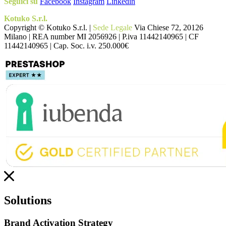
Seguici su
Facebook
Instagram
Linkedin
Kotuko S.r.l.
Copyright © Kotuko S.r.l. |
Sede Legale
Via Chiese 72, 20126
Milano | REA number MI 2056926 | P.iva 11442140965 | CF
11442140965 | Cap. Soc. i.v. 250.000€
Solutions
Brand Activation Strategy