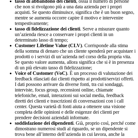
tasso di abbandono dei clienti
, ossia il numero di persone
che non si rivolgono più a una data azienda per i propri
acquisti. Se questo diminuisce, significa che è un buon segno,
mentre se aumenta occorre capire il motivo e intervenire
tempestivamente;
tasso di fidelizzazione dei clienti
. Serve a misurare quanto
un’azienda riesce a conservare i propri clienti in un
determinato lasso di tempo;
Customer Lifetime Value (CLV)
. Corrisponde alla stima
della somma di denaro che un cliente spenderà per acquistare i
prodotti o i servizi di un’azienda nel corso della propria vita.
Se questo valore aumenta, allora significa che si è in presenza
di un più elevato tasso di fidelizzazione;
Voice of Customer (VoC)
. È un processo di valutazione dei
feedback rilasciati dai clienti rispetto ai prodotti/servizi offerti.
I dati possono arrivare da diverse fonti, tra cui sondaggi,
interviste, focus group, recensioni online, chiamate
telefoniche, email, interazioni sui social media, feedback
diretti dei clienti e trascrizioni di conversazioni con i call
center. Questa varietà di fonti aiuta a ottenere una visione
completa delle opinioni e delle esigenze dei clienti per
prendere decisioni aziendali informate.
soddisfazione dei dipendenti
. Già, proprio così, perché come
dimostrano numerosi studi al riguardo, se un dipendente si
trova bene all’interno dell’azienda in cui lavora, anche la