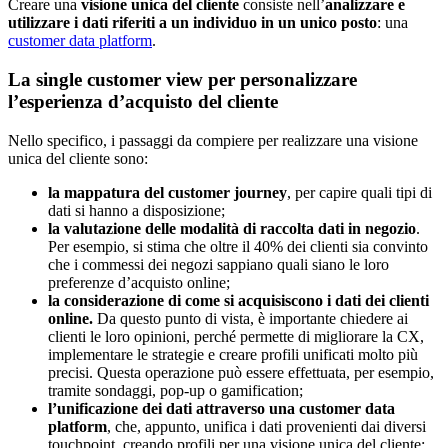
Creare una
visione unica del cliente
consiste nell’
analizzare e
utilizzare i dati riferiti a un individuo in un unico posto
: una
customer data platform
.
La single customer view per personalizzare
l’esperienza d’acquisto del cliente
Nello specifico, i passaggi da compiere per realizzare una visione
unica del cliente sono:
la mappatura del customer journey
, per capire quali tipi di
dati si hanno a disposizione;
la valutazione delle modalità di raccolta dati in negozio
.
Per esempio, si stima che oltre il 40% dei clienti sia convinto
che i commessi dei negozi sappiano quali siano le loro
preferenze d’acquisto online;
la considerazione di come si acquisiscono i dati dei clienti
online.
Da questo punto di vista, è importante chiedere ai
clienti le loro opinioni, perché permette di migliorare la CX,
implementare le strategie e creare profili unificati molto più
precisi. Questa operazione può essere effettuata, per esempio,
tramite sondaggi, pop-up o gamification;
l’unificazione dei dati attraverso una customer data
platform
, che, appunto, unifica i dati provenienti dai diversi
touchpoint, creando profili per una visione unica del cliente;