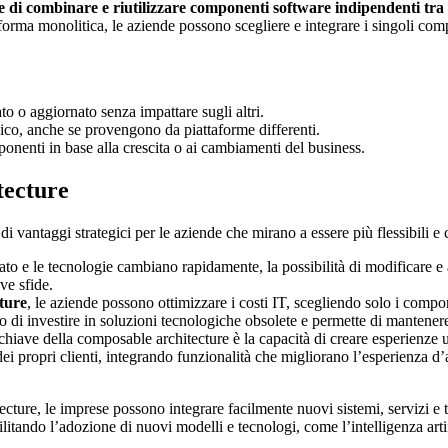
 di combinare e riutilizzare componenti software indipendenti tra 
taforma monolitica, le aziende possono scegliere e integrare i singoli com
o o aggiornato senza impattare sugli altri.
ico, anche se provengono da piattaforme differenti.
onenti in base alla crescita o ai cambiamenti del business.
tecture
di vantaggi strategici per le aziende che mirano a essere più flessibili e
cato e le tecnologie cambiano rapidamente, la possibilità di modificare e
ve sfide.
ture
, le aziende possono ottimizzare i costi IT, scegliendo solo i comp
o di investire in soluzioni tecnologiche obsolete e permette di mantenere
chiave della composable architecture è la capacità di creare esperienze 
ei propri clienti, integrando funzionalità che migliorano l’esperienza d
ecture, le imprese possono integrare facilmente nuovi sistemi, servizi e 
cilitando l’adozione di nuovi modelli e tecnologi, come l’intelligenza art