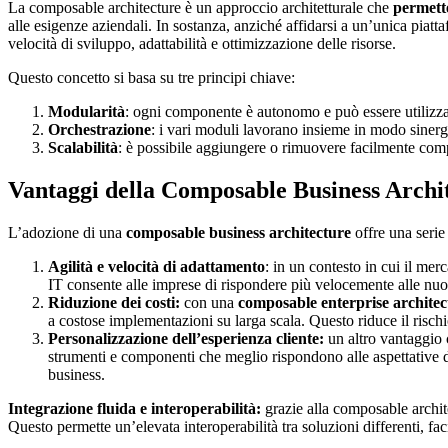
La composable architecture è un approccio architetturale che
permette
alle esigenze aziendali. In sostanza, anziché affidarsi a un’unica piat
velocità di sviluppo, adattabilità e ottimizzazione delle risorse.
Questo concetto si basa su tre principi chiave:
Modularità
: ogni componente è autonomo e può essere utilizzat
Orchestrazione
: i vari moduli lavorano insieme in modo sinerg
Scalabilità
: è possibile aggiungere o rimuovere facilmente comp
Vantaggi della Composable Business Archi
L’adozione di una
composable business architecture
offre una serie 
Agilità e velocità di adattamento
: in un contesto in cui il mer
IT consente alle imprese di rispondere più velocemente alle nuo
Riduzione dei costi:
con una
composable enterprise architec
a costose implementazioni su larga scala. Questo riduce il rischi
Personalizzazione dell’esperienza cliente:
un altro vantaggio 
strumenti e componenti che meglio rispondono alle aspettative d
business.
Integrazione fluida e interoperabilità:
grazie alla composable archit
Questo permette un’elevata interoperabilità tra soluzioni differenti, fa