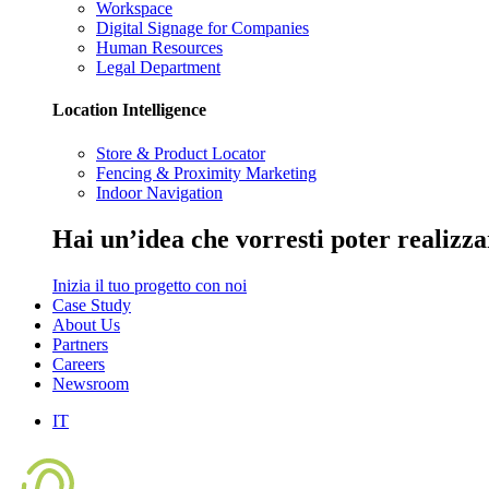
Workspace
Digital Signage for Companies
Human Resources
Legal Department
Location Intelligence
Store & Product Locator
Fencing & Proximity Marketing
Indoor Navigation
Hai
un’idea
che vorresti poter realizz
Inizia il tuo progetto con noi
Case Study
About Us
Partners
Careers
Newsroom
IT