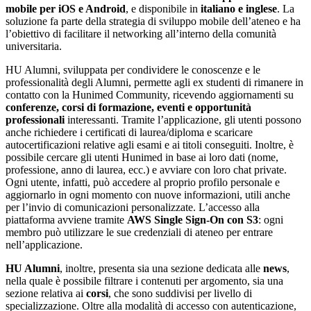
mobile per iOS e Android
, e disponibile in
italiano e inglese
. La
soluzione fa parte della strategia di sviluppo mobile dell’ateneo e ha
l’obiettivo di facilitare il networking all’interno della comunità
universitaria.
HU Alumni, sviluppata per condividere le conoscenze e le
professionalità degli Alumni, permette agli ex studenti di rimanere in
contatto con la Hunimed Community, ricevendo aggiornamenti su
conferenze, corsi di formazione, eventi e opportunità
professionali
interessanti. Tramite l’applicazione, gli utenti possono
anche richiedere i certificati di laurea/diploma e scaricare
autocertificazioni relative agli esami e ai titoli conseguiti. Inoltre, è
possibile cercare gli utenti Hunimed in base ai loro dati (nome,
professione, anno di laurea, ecc.) e avviare con loro chat private.
Ogni utente, infatti, può accedere al proprio profilo personale e
aggiornarlo in ogni momento con nuove informazioni, utili anche
per l’invio di comunicazioni personalizzate. L’accesso alla
piattaforma avviene tramite
AWS Single Sign-On con S3
: ogni
membro può utilizzare le sue credenziali di ateneo per entrare
nell’applicazione.
HU Alumni
, inoltre, presenta sia una sezione dedicata alle
news
,
nella quale è possibile filtrare i contenuti per argomento, sia una
sezione relativa ai
corsi
, che sono suddivisi per livello di
specializzazione. Oltre alla modalità di accesso con autenticazione,